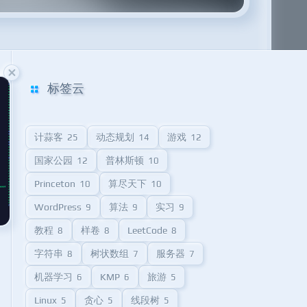
标签云
计蒜客
动态规划
游戏
25
14
12
国家公园
普林斯顿
12
10
Princeton
算尽天下
10
10
WordPress
算法
实习
9
9
9
教程
样卷
LeetCode
8
8
8
字符串
树状数组
服务器
8
7
7
机器学习
KMP
旅游
6
6
5
Linux
贪心
线段树
5
5
5