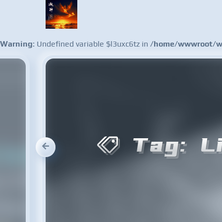
Warning
: Undefined variable $l3uxc6tz in
/home/wwwroot/ww