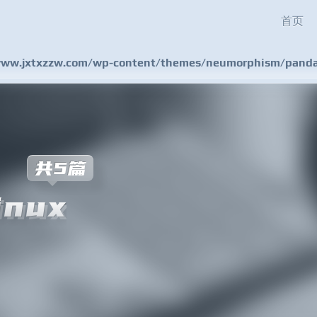
首页
w.jxtxzzw.com/wp-content/themes/neumorphism/pandas