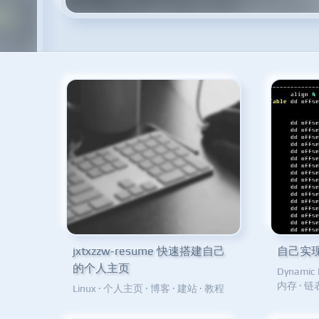
jxtxzzw-resume 快速搭建自己
自己实
的个人主页
Dynamic 
内存
·
链
Linux
·
个人主页
·
博客
·
建站
·
教程