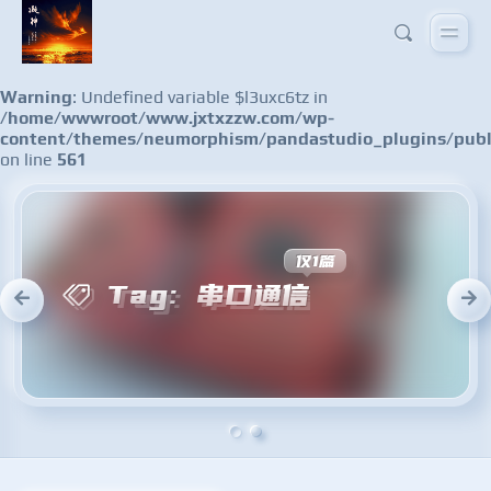
Warning
: Undefined variable $l3uxc6tz in
/home/wwwroot/www.jxtxzzw.com/wp-
content/themes/neumorphism/pandastudio_plugins/publ
on line
561