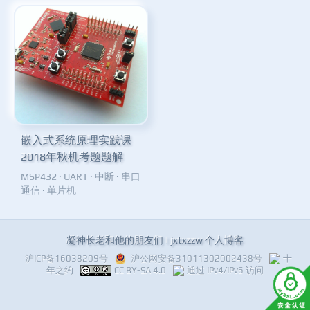
嵌入式系统原理实践课
2018年秋机考题题解
MSP432
·
UART
·
中断
·
串口
通信
·
单片机
凝神长老和他的朋友们 | jxtxzzw 个人博客
沪ICP备16038209号
沪公网安备31011302002438号
十
年之约
CC BY-SA 4.0
通过 IPv4/IPv6 访问