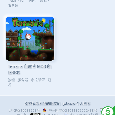
LNMP
·
WordPress
·
教程
·
服务器
Terraria 自建带 MOD 的
服务器
教程
·
服务器
·
泰拉瑞亚
·
游
戏
凝神长老和他的朋友们 | jxtxzzw 个人博客
沪ICP备16038209号
沪公网安备31011302002438号
十
年之约
CC BY-SA 4.0
通过 IPv4/IPv6 访问