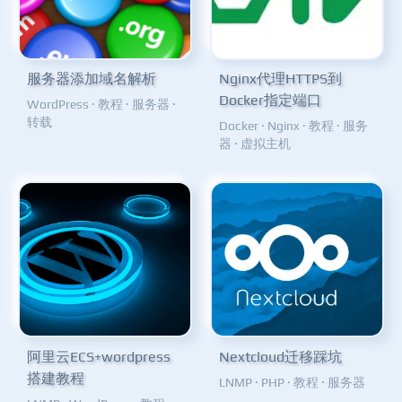
服务器添加域名解析
Nginx代理HTTPS到
Docker指定端口
WordPress
·
教程
·
服务器
·
转载
Docker
·
Nginx
·
教程
·
服务
器
·
虚拟主机
阿里云ECS+wordpress
Nextcloud迁移踩坑
搭建教程
LNMP
·
PHP
·
教程
·
服务器