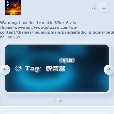
Warning
: Undefined variable $l3uxc6tz in
/home/wwwroot/www.jxtxzzw.com/wp-
content/themes/neumorphism/pandastudio_plugins/publ
on line
561