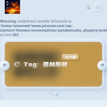
Warning
: Undefined variable $l3uxc6tz in
/home/wwwroot/www.jxtxzzw.com/wp-
content/themes/neumorphism/pandastudio_plugins/publ
on line
561