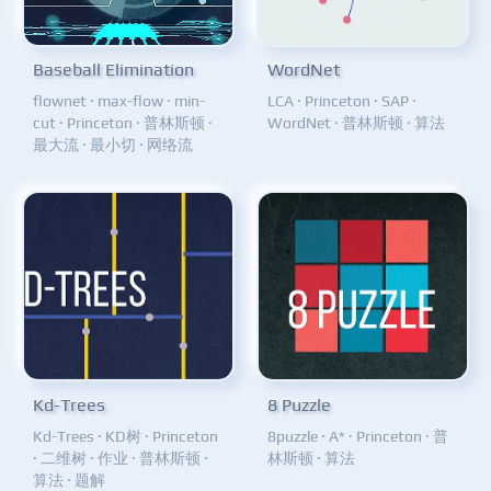
Baseball Elimination
WordNet
flownet
·
max-flow
·
min-
LCA
·
Princeton
·
SAP
·
cut
·
Princeton
·
普林斯顿
·
WordNet
·
普林斯顿
·
算法
最大流
·
最小切
·
网络流
Kd-Trees
8 Puzzle
Kd-Trees
·
KD树
·
Princeton
8puzzle
·
A*
·
Princeton
·
普
·
二维树
·
作业
·
普林斯顿
·
林斯顿
·
算法
算法
·
题解