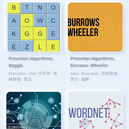
Princeton Algorithms,
Princeton Algorithms,
Boggle
Burrows–Wheeler
Princeton
·
Trie
·
字符串
·
普
Java
·
Princeton
·
普林斯顿
·
林斯顿
·
算法
算法
·
题解