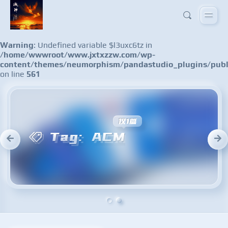
Warning
: Undefined variable $l3uxc6tz in
/home/wwwroot/www.jxtxzzw.com/wp-
content/themes/neumorphism/pandastudio_plugins/publ
on line
561