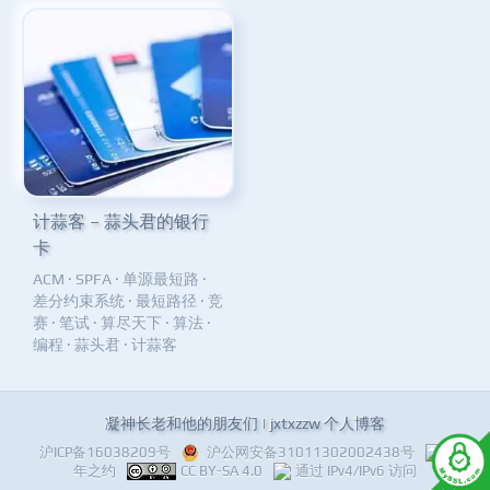
计蒜客 – 蒜头君的银行
卡
ACM
·
SPFA
·
单源最短路
·
差分约束系统
·
最短路径
·
竞
赛
·
笔试
·
算尽天下
·
算法
·
编程
·
蒜头君
·
计蒜客
凝神长老和他的朋友们 | jxtxzzw 个人博客
沪ICP备16038209号
沪公网安备31011302002438号
十
年之约
CC BY-SA 4.0
通过 IPv4/IPv6 访问