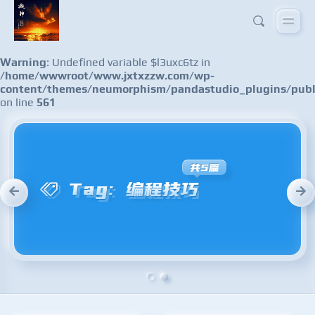
Warning
: Undefined variable $l3uxc6tz in
/home/wwwroot/www.jxtxzzw.com/wp-
content/themes/neumorphism/pandastudio_plugins/publ
on line
561