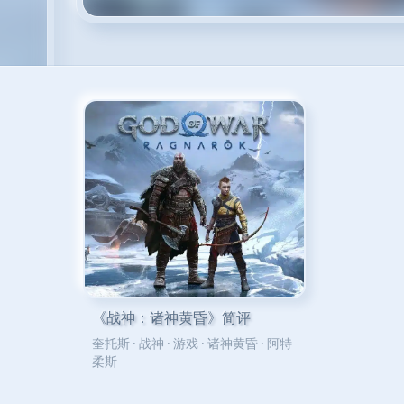
《战神：诸神黄昏》简评
奎托斯
·
战神
·
游戏
·
诸神黄昏
·
阿特
柔斯