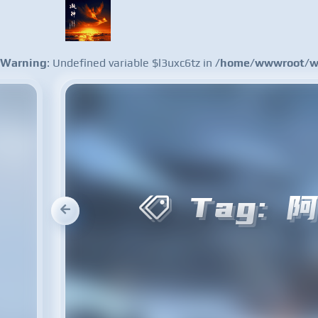
Warning
: Undefined variable $l3uxc6tz in
/home/wwwroot/ww