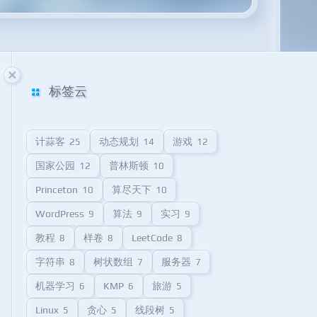
标签云
计蒜客
动态规划
游戏
25
14
12
国家公园
普林斯顿
12
10
Princeton
算尽天下
10
10
WordPress
算法
实习
9
9
9
教程
样卷
LeetCode
8
8
8
字符串
树状数组
服务器
8
7
7
机器学习
KMP
旅游
6
6
5
Linux
贪心
线段树
5
5
5