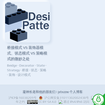
桥接模式 VS 装饰器模
式、状态模式 VS 策略模
式的微妙之处
Beidge
·
Decorator
·
State
·
Strategy
·
桥接
·
状态
·
策略
·
装饰
·
设计模式
凝神长老和他的朋友们 | jxtxzzw 个人博客
沪ICP备16038209号
沪公网安备31011302002438号
十
年之约
CC BY-SA 4.0
通过 IPv4/IPv6 访问