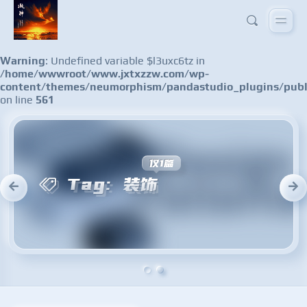
Warning
: Undefined variable $l3uxc6tz in
/home/wwwroot/www.jxtxzzw.com/wp-
content/themes/neumorphism/pandastudio_plugins/publ
on line
561