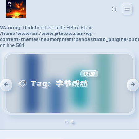
Warning
: Undefined variable $l3uxc6tz in
/home/wwwroot/www.jxtxzzw.com/wp-
content/themes/neumorphism/pandastudio_plugins/publ
on line
561