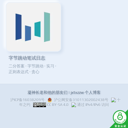
字节跳动笔试日志
二分答案
·
字节跳动
·
实习
·
正则表达式
·
贪心
凝神长老和他的朋友们 | jxtxzzw 个人博客
沪ICP备16038209号
沪公网安备31011302002438号
十
年之约
CC BY-SA 4.0
通过 IPv4/IPv6 访问