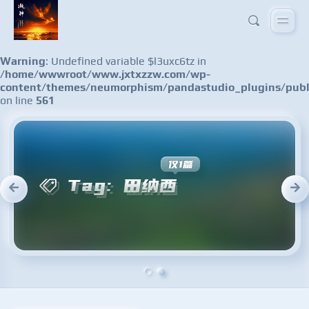
Warning
: Undefined variable $l3uxc6tz in
/home/wwwroot/www.jxtxzzw.com/wp-
content/themes/neumorphism/pandastudio_plugins/publ
on line
561