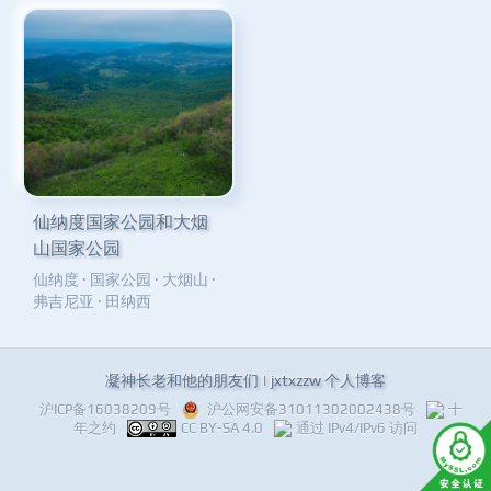
仙纳度国家公园和大烟
山国家公园
仙纳度
·
国家公园
·
大烟山
·
弗吉尼亚
·
田纳西
凝神长老和他的朋友们 | jxtxzzw 个人博客
沪ICP备16038209号
沪公网安备31011302002438号
十
年之约
CC BY-SA 4.0
通过 IPv4/IPv6 访问