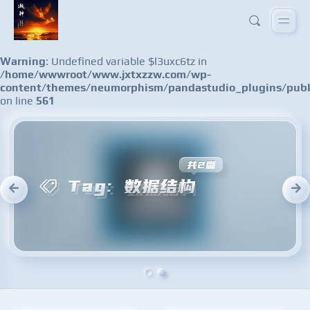
Warning
: Undefined variable $l3uxc6tz in
/home/wwwroot/www.jxtxzzw.com/wp-
content/themes/neumorphism/pandastudio_plugins/publ
on line
561