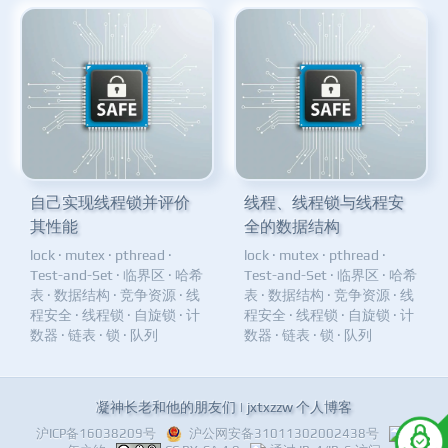
自己实现线程锁并评价
线程、线程锁与线程安
其性能
全的数据结构
lock
·
mutex
·
pthread
·
lock
·
mutex
·
pthread
·
Test-and-Set
·
临界区
·
哈希
Test-and-Set
·
临界区
·
哈希
表
·
数据结构
·
竞争资源
·
线
表
·
数据结构
·
竞争资源
·
线
程安全
·
线程锁
·
自旋锁
·
计
程安全
·
线程锁
·
自旋锁
·
计
数器
·
链表
·
锁
·
队列
数器
·
链表
·
锁
·
队列
凝神长老和他的朋友们 | jxtxzzw 个人博客
沪ICP备16038209号
沪公网安备31011302002438号
十