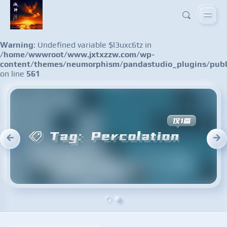
Warning
: Undefined variable $l3uxc6tz in
/home/wwwroot/www.jxtxzzw.com/wp-
content/themes/neumorphism/pandastudio_plugins/publ
on line
561