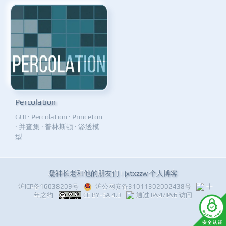
Percolation
GUI
·
Percolation
·
Princeton
·
并查集
·
普林斯顿
·
渗透模
型
凝神长老和他的朋友们 | jxtxzzw 个人博客
沪ICP备16038209号
沪公网安备31011302002438号
十
年之约
CC BY-SA 4.0
通过 IPv4/IPv6 访问