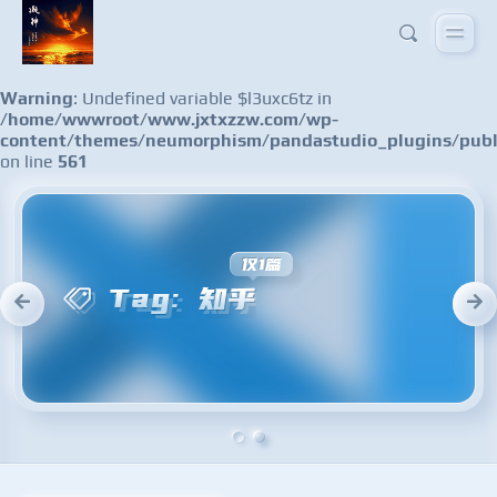
Warning
: Undefined variable $l3uxc6tz in
/home/wwwroot/www.jxtxzzw.com/wp-
content/themes/neumorphism/pandastudio_plugins/publ
on line
561