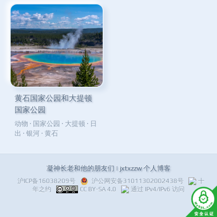
黄石国家公园和大提顿
国家公园
动物
·
国家公园
·
大提顿
·
日
出
·
银河
·
黄石
凝神长老和他的朋友们 | jxtxzzw 个人博客
沪ICP备16038209号
沪公网安备31011302002438号
十
年之约
CC BY-SA 4.0
通过 IPv4/IPv6 访问