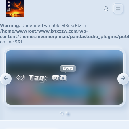
Warning
: Undefined variable $l3uxc6tz in
/home/wwwroot/www.jxtxzzw.com/wp-
content/themes/neumorphism/pandastudio_plugins/publ
on line
561