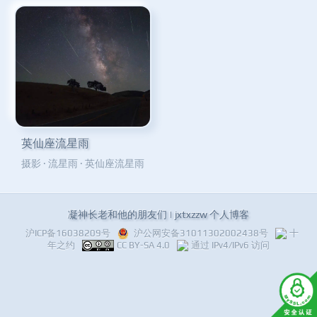
英仙座流星雨
摄影
·
流星雨
·
英仙座流星雨
凝神长老和他的朋友们 | jxtxzzw 个人博客
沪ICP备16038209号
沪公网安备31011302002438号
十
年之约
CC BY-SA 4.0
通过 IPv4/IPv6 访问