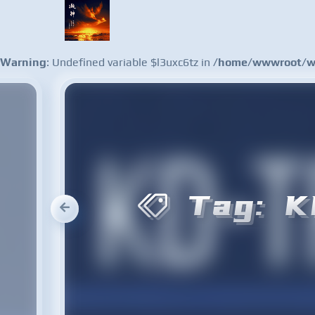
Warning
: Undefined variable $l3uxc6tz in
/home/wwwroot/ww