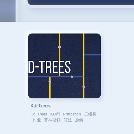
Kd-Trees
Kd-Trees
·
KD树
·
Princeton
·
二维树
·
作业
·
普林斯顿
·
算法
·
题解