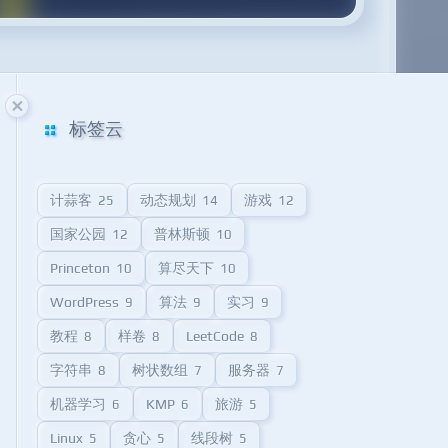
标签云
计蒜客
动态规划
游戏
25
14
12
国家公园
普林斯顿
12
10
Princeton
算尽天下
10
10
WordPress
算法
实习
9
9
9
教程
样卷
LeetCode
8
8
8
字符串
树状数组
服务器
8
7
7
机器学习
KMP
旅游
6
6
5
Linux
贪心
线段树
5
5
5