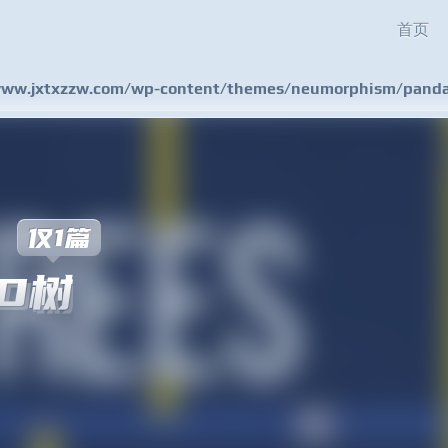
首页
w.jxtxzzw.com/wp-content/themes/neumorphism/pandas