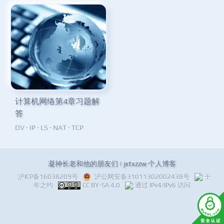
计算机网络第4章习题解
答
DV
·
IP
·
LS
·
NAT
·
TCP
凝神长老和他的朋友们 | jxtxzzw 个人博客
沪ICP备16038209号
沪公网安备31011302002438号
十
年之约
CC BY-SA 4.0
通过 IPv4/IPv6 访问