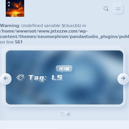
Warning
: Undefined variable $l3uxc6tz in
/home/wwwroot/www.jxtxzzw.com/wp-
content/themes/neumorphism/pandastudio_plugins/publ
on line
561