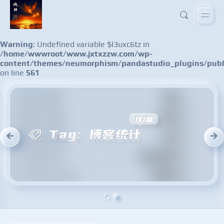
Warning
: Undefined variable $l3uxc6tz in
/home/wwwroot/www.jxtxzzw.com/wp-
content/themes/neumorphism/pandastudio_plugins/publ
on line
561