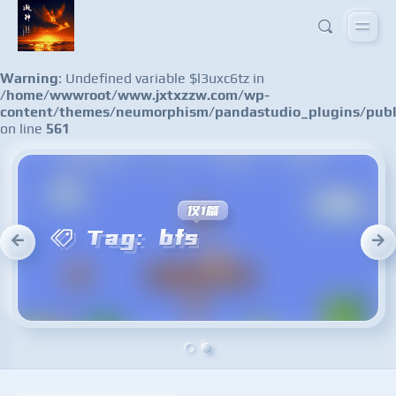
Warning
: Undefined variable $l3uxc6tz in
/home/wwwroot/www.jxtxzzw.com/wp-
content/themes/neumorphism/pandastudio_plugins/publ
on line
561