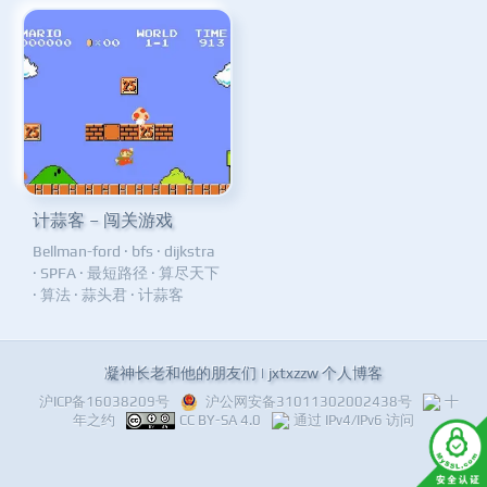
计蒜客 – 闯关游戏
Bellman-ford
·
bfs
·
dijkstra
·
SPFA
·
最短路径
·
算尽天下
·
算法
·
蒜头君
·
计蒜客
凝神长老和他的朋友们 | jxtxzzw 个人博客
沪ICP备16038209号
沪公网安备31011302002438号
十
年之约
CC BY-SA 4.0
通过 IPv4/IPv6 访问