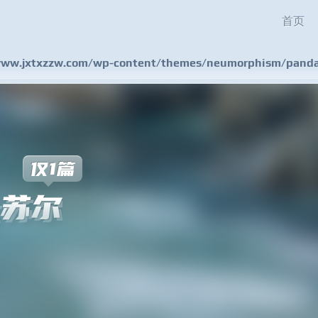
首页
w.jxtxzzw.com/wp-content/themes/neumorphism/pandas