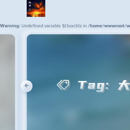
Warning
: Undefined variable $l3uxc6tz in
/home/wwwroot/ww