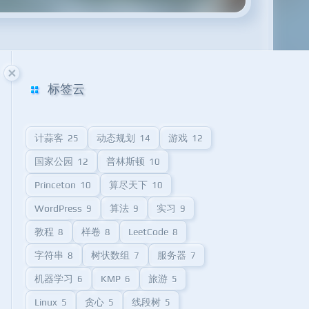
标签云
计蒜客
动态规划
游戏
25
14
12
国家公园
普林斯顿
12
10
Princeton
算尽天下
10
10
WordPress
算法
实习
9
9
9
教程
样卷
LeetCode
8
8
8
字符串
树状数组
服务器
8
7
7
机器学习
KMP
旅游
6
6
5
Linux
贪心
线段树
5
5
5