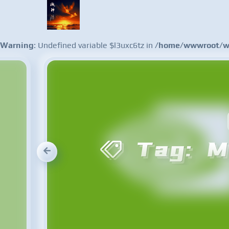
Warning
: Undefined variable $l3uxc6tz in
/home/wwwroot/ww