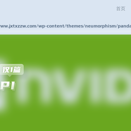
首页
w.jxtxzzw.com/wp-content/themes/neumorphism/pandas