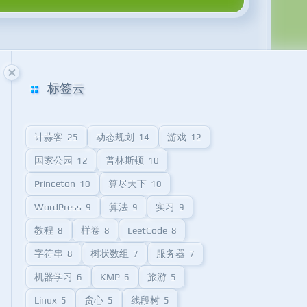
标签云
计蒜客
动态规划
游戏
25
14
12
国家公园
普林斯顿
12
10
Princeton
算尽天下
10
10
WordPress
算法
实习
9
9
9
教程
样卷
LeetCode
8
8
8
字符串
树状数组
服务器
8
7
7
机器学习
KMP
旅游
6
6
5
Linux
贪心
线段树
5
5
5