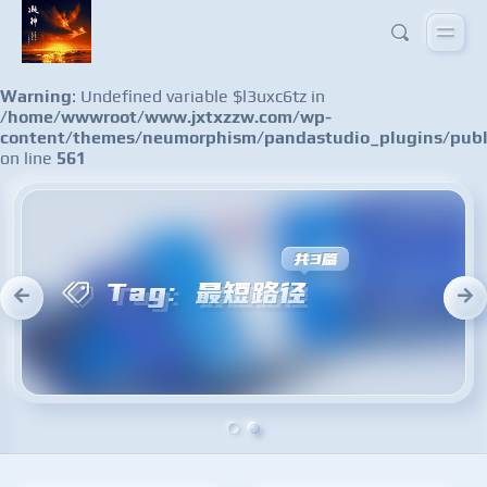
Warning
: Undefined variable $l3uxc6tz in
/home/wwwroot/www.jxtxzzw.com/wp-
content/themes/neumorphism/pandastudio_plugins/publ
on line
561