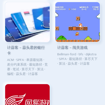
计蒜客 – 蒜头君的银行
计蒜客 – 闯关游戏
卡
Bellman-ford
·
bfs
·
dijkstra
·
SPFA
·
最短路径
·
算尽天下
ACM
·
SPFA
·
单源最短路
·
·
算法
·
蒜头君
·
计蒜客
差分约束系统
·
最短路径
·
竞
赛
·
笔试
·
算尽天下
·
算法
·
编程
·
蒜头君
·
计蒜客