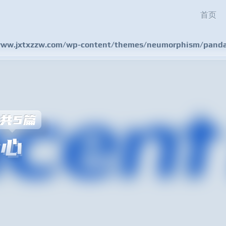
首页
w.jxtxzzw.com/wp-content/themes/neumorphism/pandas