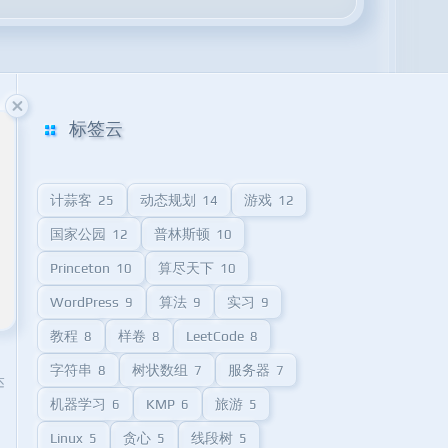
标签云
计蒜客
动态规划
游戏
25
14
12
国家公园
普林斯顿
12
10
Princeton
算尽天下
10
10
WordPress
算法
实习
9
9
9
教程
样卷
LeetCode
8
8
8
字符串
树状数组
服务器
8
7
7
达
机器学习
KMP
旅游
6
6
5
Linux
贪心
线段树
5
5
5