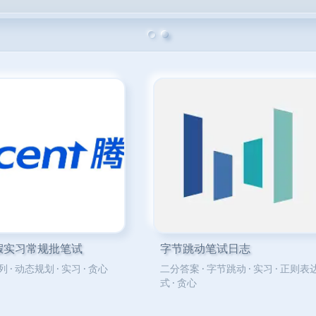
假实习常规批笔试
字节跳动笔试日志
列
·
动态规划
·
实习
·
贪心
二分答案
·
字节跳动
·
实习
·
正则表
式
·
贪心