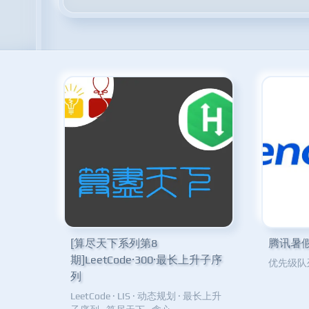
[算尽天下系列第8
腾讯暑
期]LeetCode·300·最长上升子序
优先级队
列
LeetCode
·
LIS
·
动态规划
·
最长上升