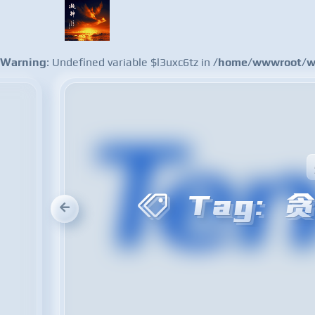
Warning
: Undefined variable $l3uxc6tz in
/home/wwwroot/ww