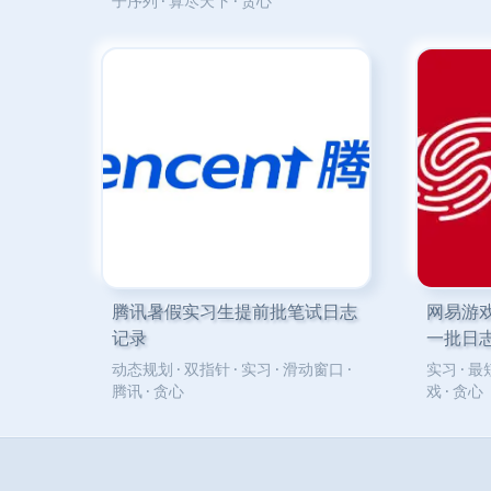
子序列
·
算尽天下
·
贪心
腾讯暑假实习生提前批笔试日志
网易游
记录
一批日
动态规划
·
双指针
·
实习
·
滑动窗口
·
实习
·
最
腾讯
·
贪心
戏
·
贪心