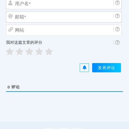
用
户
名
邮
*
箱
*
网
站
我对这篇文章的评分
0
评论