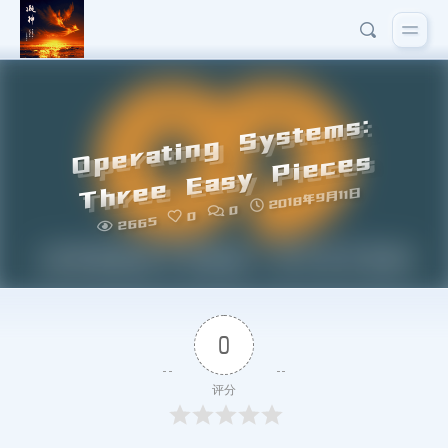
O
e
r
ati
n
g
S
y
st
e
m
s:
T
h
r
e
e
E
a
s
y
Pi
e
c
e
p
s
2018年9月11日
0
0
2665
0
评分