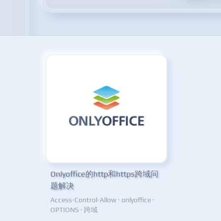
Onlyoffice的http和https跨域问
题解决
Access-Control-Allow
·
onlyoffice
·
OPTIONS
·
跨域