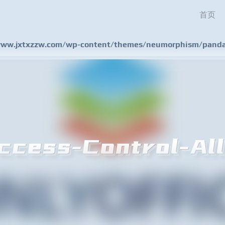
首页
w.jxtxzzw.com/wp-content/themes/neumorphism/pandas