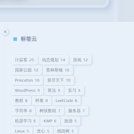
标签云
计蒜客
动态规划
游戏
25
14
12
国家公园
普林斯顿
12
10
Princeton
算尽天下
10
10
WordPress
算法
实习
9
9
9
教程
样卷
LeetCode
8
8
8
字符串
树状数组
服务器
8
7
7
机器学习
KMP
旅游
6
6
5
Linux
贪心
线段树
5
5
5