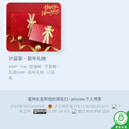
计蒜客 – 新年礼物
KMP
·
Trie
·
前缀树
·
字典树
·
拓展KMP
·
新年礼物
·
计蒜
客
凝神长老和他的朋友们 | jxtxzzw 个人博客
沪ICP备16038209号
沪公网安备31011302002438号
十
年之约
CC BY-SA 4.0
通过 IPv4/IPv6 访问