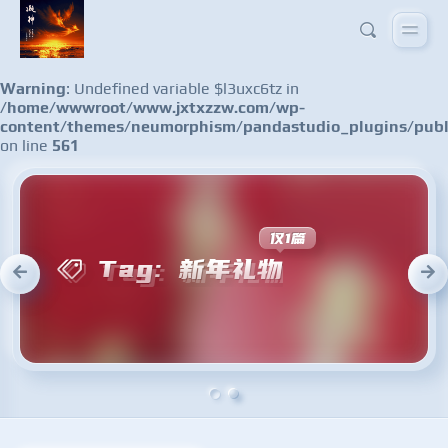
Warning
: Undefined variable $l3uxc6tz in
/home/wwwroot/www.jxtxzzw.com/wp-
content/themes/neumorphism/pandastudio_plugins/publ
on line
561