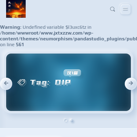
Warning
: Undefined variable $l3uxc6tz in
/home/wwwroot/www.jxtxzzw.com/wp-
content/themes/neumorphism/pandastudio_plugins/publ
on line
561