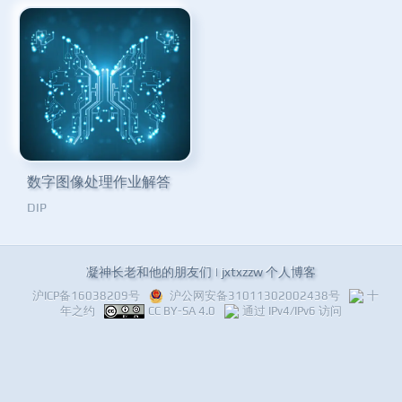
数字图像处理作业解答
DIP
凝神长老和他的朋友们 | jxtxzzw 个人博客
沪ICP备16038209号
沪公网安备31011302002438号
十
年之约
CC BY-SA 4.0
通过 IPv4/IPv6 访问