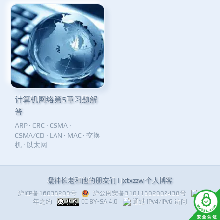
计算机网络第5章习题解
答
ARP
·
CRC
·
CSMA
·
CSMA/CD
·
LAN
·
MAC
·
交换
机
·
以太网
凝神长老和他的朋友们 | jxtxzzw 个人博客
沪ICP备16038209号
沪公网安备31011302002438号
十
年之约
CC BY-SA 4.0
通过 IPv4/IPv6 访问