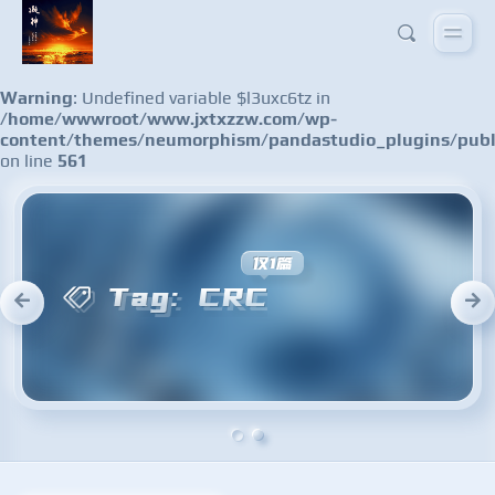
Warning
: Undefined variable $l3uxc6tz in
/home/wwwroot/www.jxtxzzw.com/wp-
content/themes/neumorphism/pandastudio_plugins/publ
on line
561