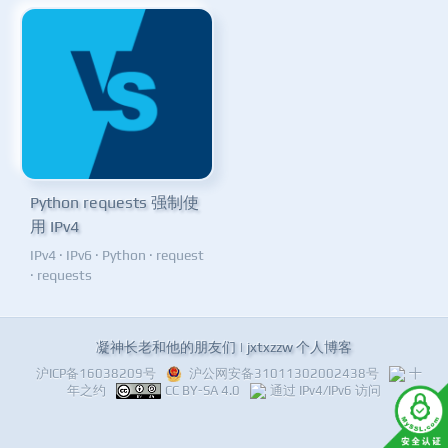
Python requests 强制使
用 IPv4
IPv4
·
IPv6
·
Python
·
request
·
requests
凝神长老和他的朋友们 | jxtxzzw 个人博客
沪ICP备16038209号
沪公网安备31011302002438号
十
年之约
CC BY-SA 4.0
通过 IPv4/IPv6 访问