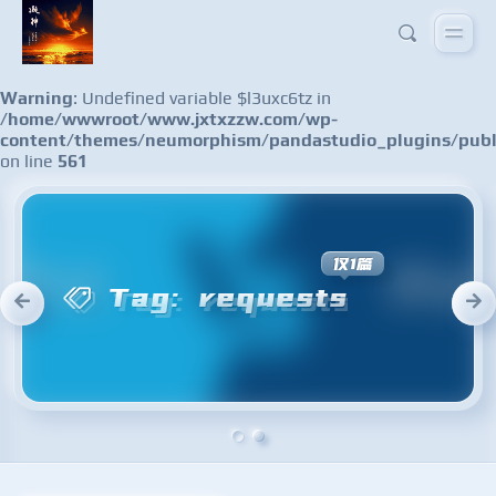
Warning
: Undefined variable $l3uxc6tz in
/home/wwwroot/www.jxtxzzw.com/wp-
content/themes/neumorphism/pandastudio_plugins/publ
on line
561