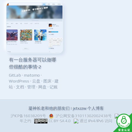
有一台服务器可以做哪
些很酷的事情·2
GitLab
·
matomo
·
WordPress
·
云盘
·
图床
·
建
站
·
文档
·
管理
·
网盘
·
记账
凝神长老和他的朋友们 | jxtxzzw 个人博客
沪ICP备16038209号
沪公网安备31011302002438号
十
年之约
CC BY-SA 4.0
通过 IPv4/IPv6 访问