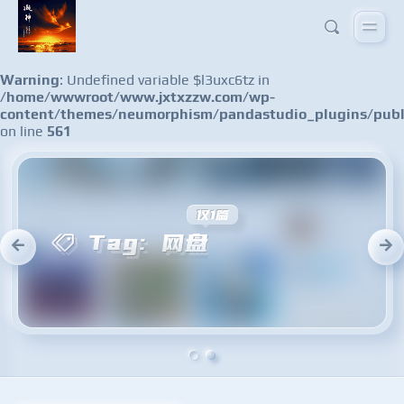
Warning
: Undefined variable $l3uxc6tz in
/home/wwwroot/www.jxtxzzw.com/wp-
content/themes/neumorphism/pandastudio_plugins/publ
on line
561