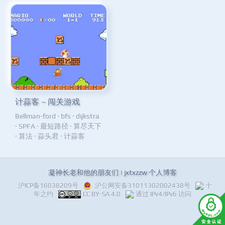
计蒜客 – 闯关游戏
Bellman-ford
·
bfs
·
dijkstra
·
SPFA
·
最短路径
·
算尽天下
·
算法
·
蒜头君
·
计蒜客
凝神长老和他的朋友们 | jxtxzzw 个人博客
沪ICP备16038209号
沪公网安备31011302002438号
十
年之约
CC BY-SA 4.0
通过 IPv4/IPv6 访问