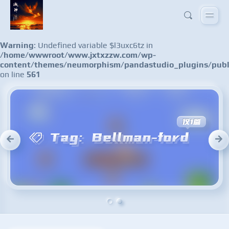
Warning
: Undefined variable $l3uxc6tz in
/home/wwwroot/www.jxtxzzw.com/wp-
content/themes/neumorphism/pandastudio_plugins/publ
on line
561