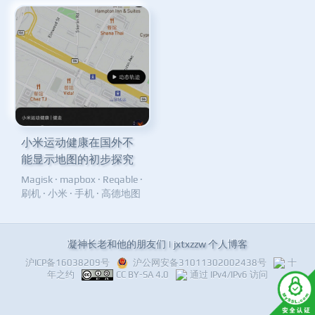
小米运动健康在国外不
能显示地图的初步探究
Magisk
·
mapbox
·
Reqable
·
刷机
·
小米
·
手机
·
高德地图
凝神长老和他的朋友们 | jxtxzzw 个人博客
沪ICP备16038209号
沪公网安备31011302002438号
十
年之约
CC BY-SA 4.0
通过 IPv4/IPv6 访问