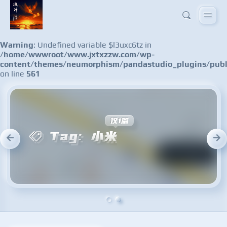
Warning
: Undefined variable $l3uxc6tz in
/home/wwwroot/www.jxtxzzw.com/wp-
content/themes/neumorphism/pandastudio_plugins/publ
on line
561