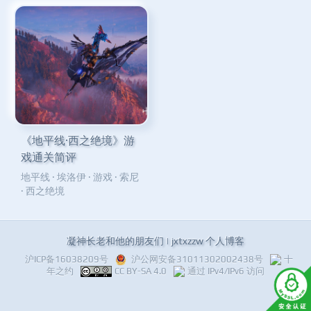
《地平线·西之绝境》游
戏通关简评
地平线
·
埃洛伊
·
游戏
·
索尼
·
西之绝境
凝神长老和他的朋友们 | jxtxzzw 个人博客
沪ICP备16038209号
沪公网安备31011302002438号
十
年之约
CC BY-SA 4.0
通过 IPv4/IPv6 访问