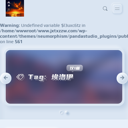
Warning
: Undefined variable $l3uxc6tz in
/home/wwwroot/www.jxtxzzw.com/wp-
content/themes/neumorphism/pandastudio_plugins/publ
on line
561