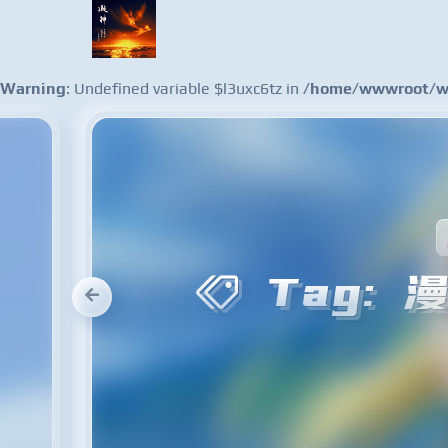
Warning
: Undefined variable $l3uxc6tz in
/home/wwwroot/ww