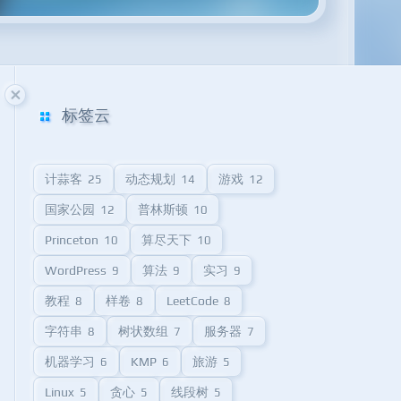
标签云
计蒜客
动态规划
游戏
25
14
12
国家公园
普林斯顿
12
10
Princeton
算尽天下
10
10
WordPress
算法
实习
9
9
9
教程
样卷
LeetCode
8
8
8
字符串
树状数组
服务器
8
7
7
机器学习
KMP
旅游
6
6
5
Linux
贪心
线段树
5
5
5