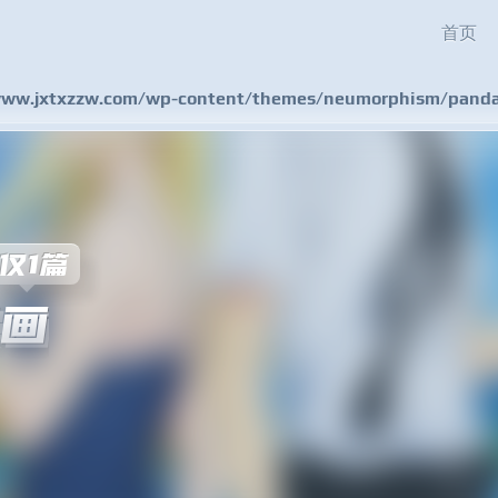
首页
w.jxtxzzw.com/wp-content/themes/neumorphism/pandas