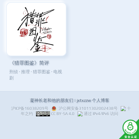
《猎罪图鉴》简评
刑侦
·
推理
·
猎罪图鉴
·
电视
剧
凝神长老和他的朋友们 | jxtxzzw 个人博客
沪ICP备16038209号
沪公网安备31011302002438号
十
年之约
CC BY-SA 4.0
通过 IPv4/IPv6 访问