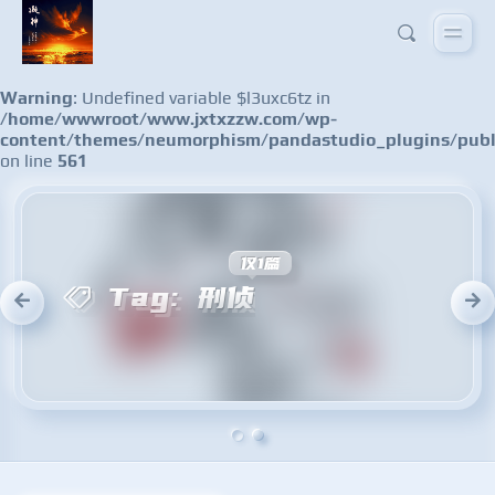
Warning
: Undefined variable $l3uxc6tz in
/home/wwwroot/www.jxtxzzw.com/wp-
content/themes/neumorphism/pandastudio_plugins/publ
on line
561