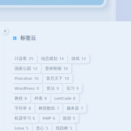
标签云
计蒜客
动态规划
游戏
25
14
12
国家公园
普林斯顿
12
10
Princeton
算尽天下
10
10
WordPress
算法
实习
9
9
9
教程
样卷
LeetCode
8
8
8
字符串
树状数组
服务器
8
7
7
机器学习
KMP
旅游
6
6
5
Linux
贪心
线段树
5
5
5