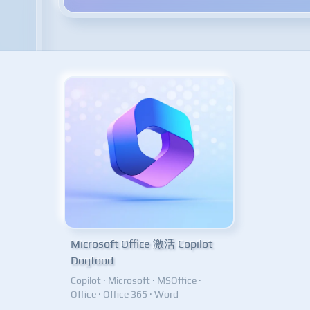
Microsoft Office 激活 Copilot
Dogfood
Copilot
·
Microsoft
·
MSOffice
·
Office
·
Office 365
·
Word