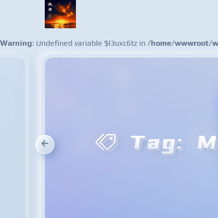
Warning
: Undefined variable $l3uxc6tz in
/home/wwwroot/ww