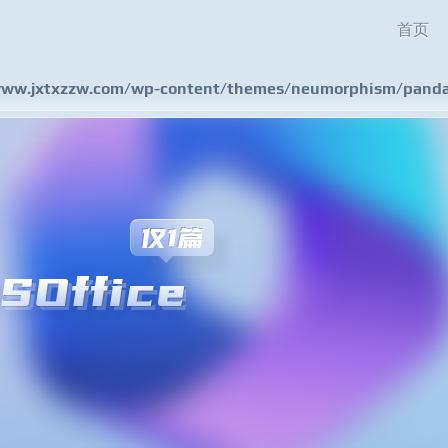
首页
w.jxtxzzw.com/wp-content/themes/neumorphism/pandas