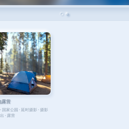
地露营
·
国家公园
·
延时摄影
·
摄影
出
·
露营