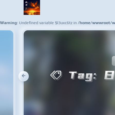
Warning
: Undefined variable $l3uxc6tz in
/home/wwwroot/ww