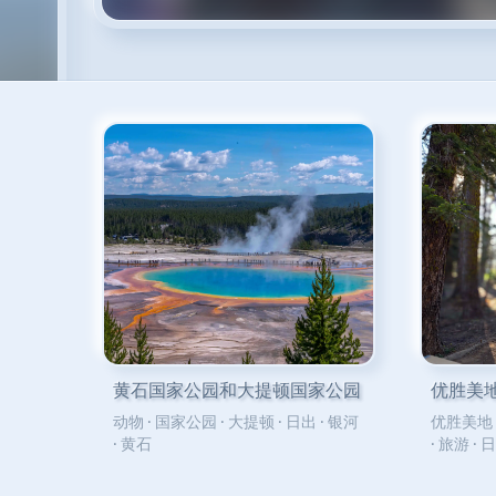
黄石国家公园和大提顿国家公园
优胜美
动物
·
国家公园
·
大提顿
·
日出
·
银河
优胜美地
·
黄石
·
旅游
·
日