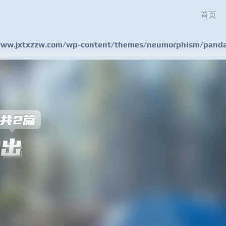
首页
w.jxtxzzw.com/wp-content/themes/neumorphism/pandas