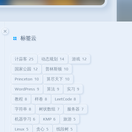
标签云
计蒜客
动态规划
游戏
25
14
12
国家公园
普林斯顿
12
10
Princeton
算尽天下
10
10
WordPress
算法
实习
9
9
9
教程
样卷
LeetCode
8
8
8
字符串
树状数组
服务器
8
7
7
机器学习
KMP
旅游
6
6
5
Linux
贪心
线段树
5
5
5