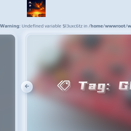
Warning
: Undefined variable $l3uxc6tz in
/home/wwwroot/ww