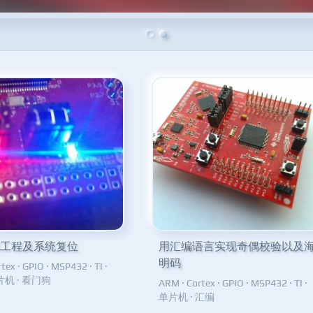
新建工程及系统复位
用汇编语言实现奇偶校验以及
明码
rtex
·
GPIO
·
MSP432
·
TI
·
片机
·
看门狗
ARM
·
Cortex
·
GPIO
·
MSP432
·
TI
·
单片机
·
汇编