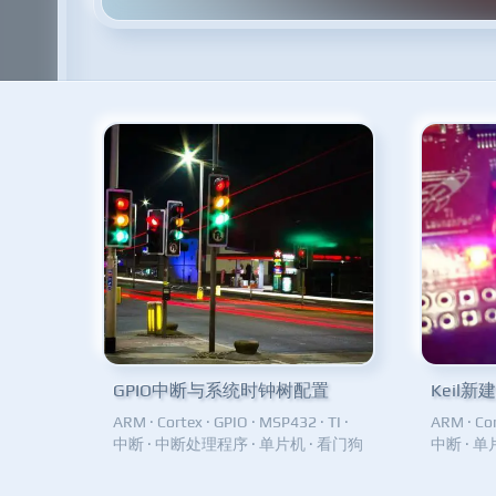
GPIO中断与系统时钟树配置
Keil
ARM
·
Cortex
·
GPIO
·
MSP432
·
TI
·
ARM
·
Co
中断
·
中断处理程序
·
单片机
·
看门狗
中断
·
单