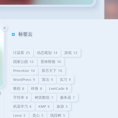
标签云
计蒜客
动态规划
游戏
25
14
12
国家公园
普林斯顿
12
10
Princeton
算尽天下
10
10
WordPress
算法
实习
9
9
9
教程
样卷
LeetCode
8
8
8
海
字符串
树状数组
服务器
8
7
7
机器学习
KMP
旅游
6
6
5
Linux
贪心
线段树
5
5
5