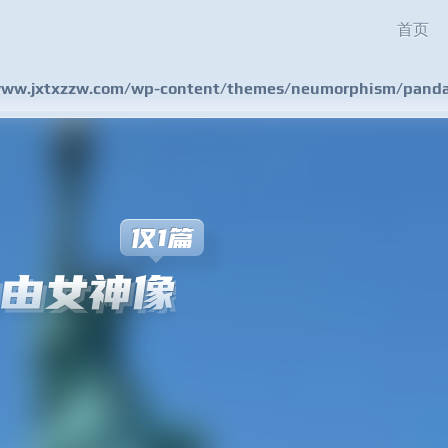
首页
w.jxtxzzw.com/wp-content/themes/neumorphism/pandas