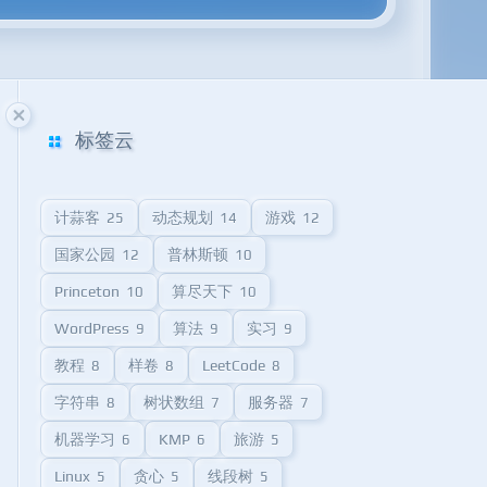
标签云
计蒜客
动态规划
游戏
25
14
12
国家公园
普林斯顿
12
10
Princeton
算尽天下
10
10
WordPress
算法
实习
9
9
9
教程
样卷
LeetCode
8
8
8
字符串
树状数组
服务器
8
7
7
机器学习
KMP
旅游
6
6
5
Linux
贪心
线段树
5
5
5