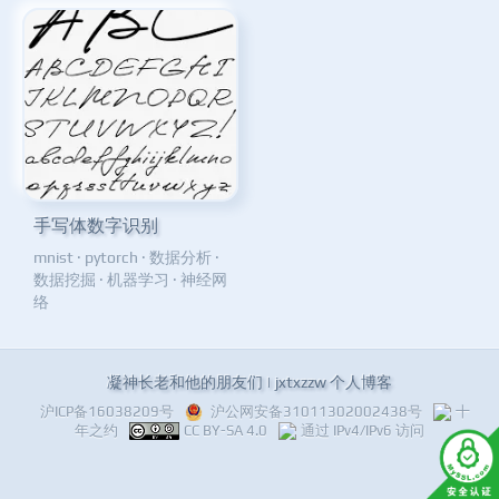
手写体数字识别
mnist
·
pytorch
·
数据分析
·
数据挖掘
·
机器学习
·
神经网
络
凝神长老和他的朋友们 | jxtxzzw 个人博客
沪ICP备16038209号
沪公网安备31011302002438号
十
年之约
CC BY-SA 4.0
通过 IPv4/IPv6 访问