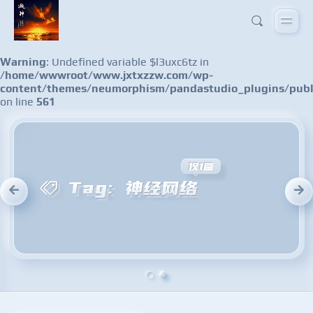
Warning
: Undefined variable $l3uxc6tz in
/home/wwwroot/www.jxtxzzw.com/wp-
content/themes/neumorphism/pandastudio_plugins/publ
on line
561