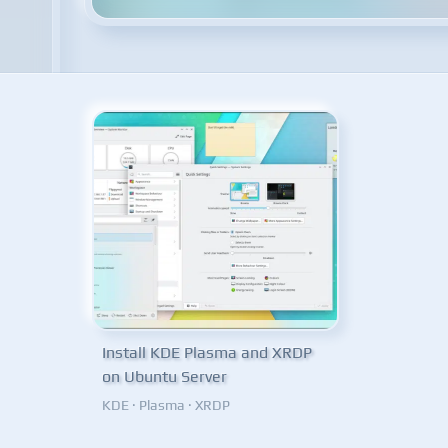
Install KDE Plasma and XRDP
on Ubuntu Server
KDE
·
Plasma
·
XRDP