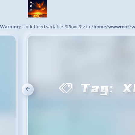
Warning
: Undefined variable $l3uxc6tz in
/home/wwwroot/ww