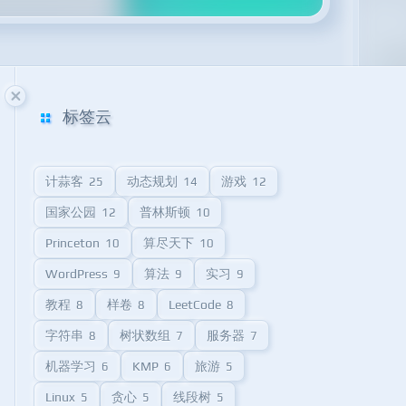
标签云
计蒜客
动态规划
游戏
25
14
12
国家公园
普林斯顿
12
10
Princeton
算尽天下
10
10
WordPress
算法
实习
9
9
9
教程
样卷
LeetCode
8
8
8
字符串
树状数组
服务器
8
7
7
机器学习
KMP
旅游
6
6
5
Linux
贪心
线段树
5
5
5