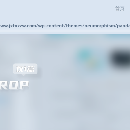
首页
w.jxtxzzw.com/wp-content/themes/neumorphism/pandas