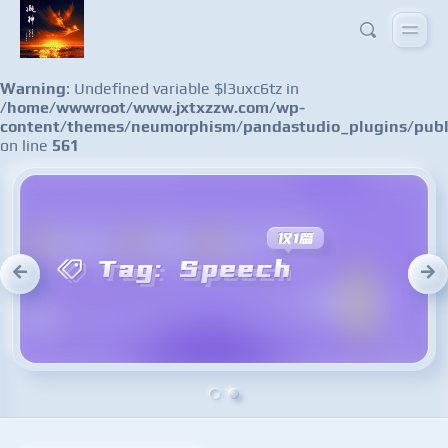
Warning
: Undefined variable $l3uxc6tz in
/home/wwwroot/www.jxtxzzw.com/wp-
content/themes/neumorphism/pandastudio_plugins/publ
on line
561