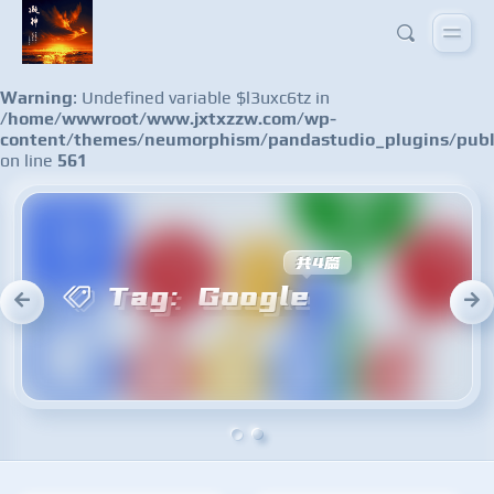
Warning
: Undefined variable $l3uxc6tz in
/home/wwwroot/www.jxtxzzw.com/wp-
content/themes/neumorphism/pandastudio_plugins/publ
on line
561