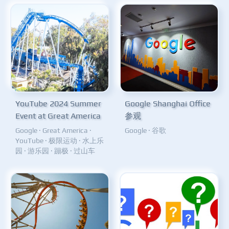
YouTube 2024 Summer
Google Shanghai Office
Event at Great America
参观
Google
·
Great America
·
Google
·
谷歌
YouTube
·
极限运动
·
水上乐
园
·
游乐园
·
蹦极
·
过山车