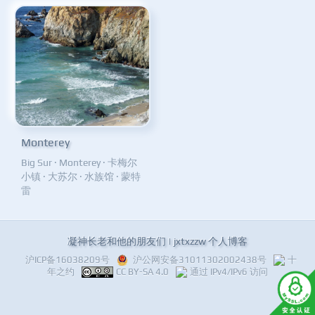
Monterey
Big Sur
·
Monterey
·
卡梅尔
小镇
·
大苏尔
·
水族馆
·
蒙特
雷
凝神长老和他的朋友们 | jxtxzzw 个人博客
沪ICP备16038209号
沪公网安备31011302002438号
十
年之约
CC BY-SA 4.0
通过 IPv4/IPv6 访问