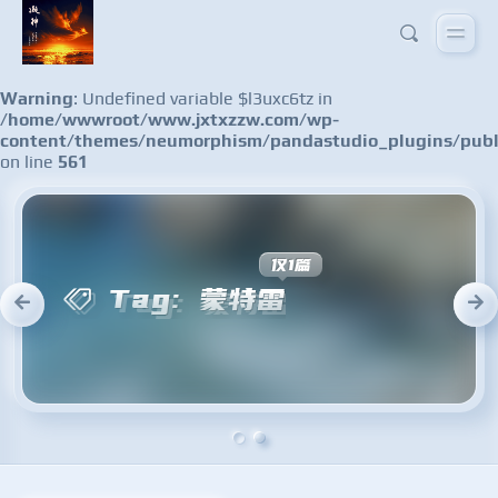
Warning
: Undefined variable $l3uxc6tz in
/home/wwwroot/www.jxtxzzw.com/wp-
content/themes/neumorphism/pandastudio_plugins/publ
on line
561