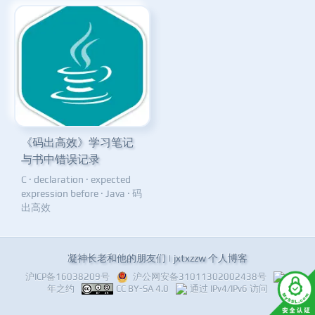
《码出高效》学习笔记
与书中错误记录
C
·
declaration
·
expected
expression before
·
Java
·
码
出高效
凝神长老和他的朋友们 | jxtxzzw 个人博客
沪ICP备16038209号
沪公网安备31011302002438号
十
年之约
CC BY-SA 4.0
通过 IPv4/IPv6 访问