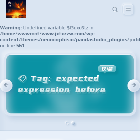
Warning
: Undefined variable $l3uxc6tz in
/home/wwwroot/www.jxtxzzw.com/wp-
content/themes/neumorphism/pandastudio_plugins/publ
on line
561