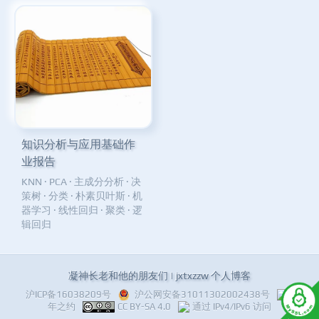
知识分析与应用基础作
业报告
KNN
·
PCA
·
主成分分析
·
决
策树
·
分类
·
朴素贝叶斯
·
机
器学习
·
线性回归
·
聚类
·
逻
辑回归
凝神长老和他的朋友们 | jxtxzzw 个人博客
沪ICP备16038209号
沪公网安备31011302002438号
十
年之约
CC BY-SA 4.0
通过 IPv4/IPv6 访问