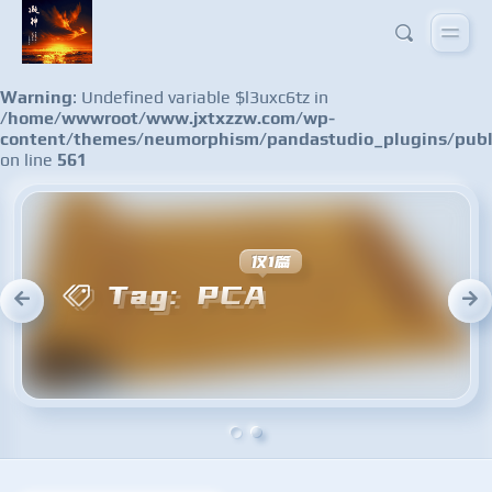
Warning
: Undefined variable $l3uxc6tz in
/home/wwwroot/www.jxtxzzw.com/wp-
content/themes/neumorphism/pandastudio_plugins/publ
on line
561