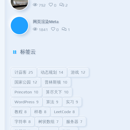
792
0
2
网页渲染Meta
1841
0
1
标签云
计蒜客
动态规划
游戏
25
14
12
国家公园
普林斯顿
12
10
Princeton
算尽天下
10
10
WordPress
算法
实习
9
9
9
教程
样卷
LeetCode
8
8
8
字符串
树状数组
服务器
8
7
7