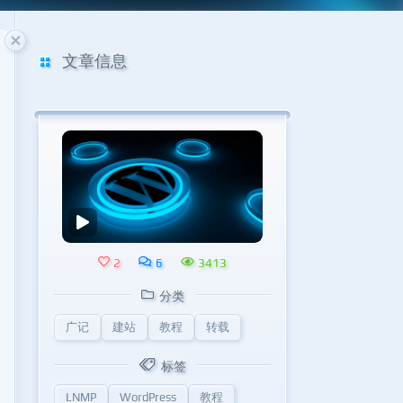
文章信息
2
6
3413
分类
广记
建站
教程
转载
标签
LNMP
WordPress
教程