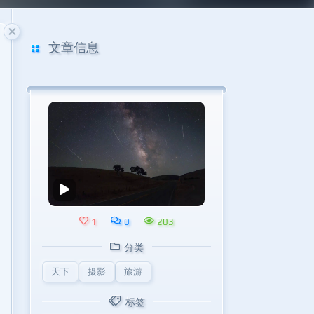
文章信息
1
0
203
分类
天下
摄影
旅游
标签