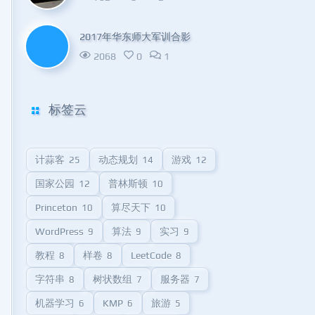
2017年华东师大军训合影
2068
0
1
标签云
计蒜客
动态规划
游戏
25
14
12
国家公园
普林斯顿
12
10
Princeton
算尽天下
10
10
WordPress
算法
实习
9
9
9
教程
样卷
LeetCode
8
8
8
字符串
树状数组
服务器
8
7
7
机器学习
KMP
旅游
6
6
5