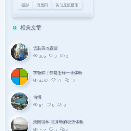
摄影
流星雨
英仙座流星雨
相关文章
优胜美地露营
306
0
0
在微软工作是怎样一番体验
4452
17
12
佛州
84
0
0
美国留学·商务舱的极致体验
792
0
2