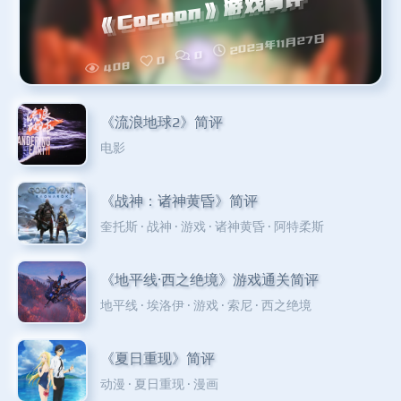
《Cocoon》游戏简评
2023年11月27日
0
0
408
《流浪地球2》简评
电影
《战神：诸神黄昏》简评
奎托斯
·
战神
·
游戏
·
诸神黄昏
·
阿特柔斯
《地平线·西之绝境》游戏通关简评
地平线
·
埃洛伊
·
游戏
·
索尼
·
西之绝境
《夏日重现》简评
动漫
·
夏日重现
·
漫画