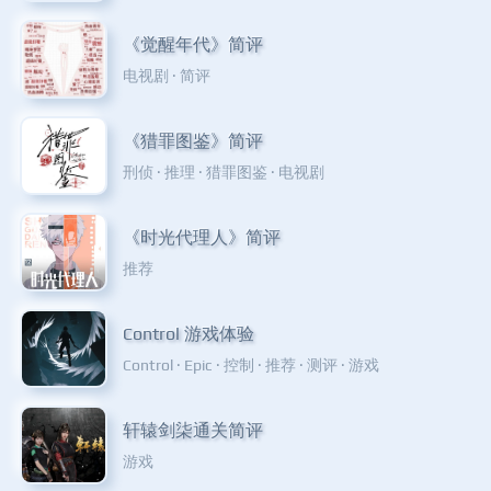
《觉醒年代》简评
电视剧
·
简评
《猎罪图鉴》简评
刑侦
·
推理
·
猎罪图鉴
·
电视剧
《时光代理人》简评
推荐
Control 游戏体验
Control
·
Epic
·
控制
·
推荐
·
测评
·
游戏
轩辕剑柒通关简评
游戏