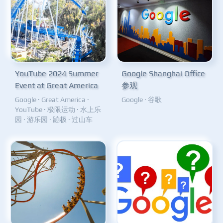
YouTube 2024 Summer
Google Shanghai Office
Event at Great America
参观
Google
·
Great America
·
Google
·
谷歌
YouTube
·
极限运动
·
水上乐
园
·
游乐园
·
蹦极
·
过山车