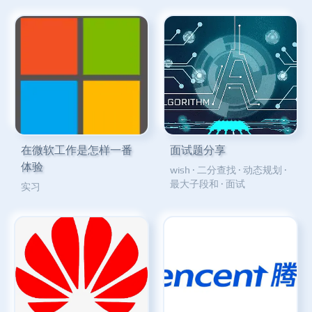
在微软工作是怎样一番
面试题分享
体验
wish
·
二分查找
·
动态规划
·
最大子段和
·
面试
实习