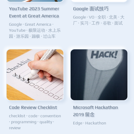
YouTube 2023 Summer
Google 面试技巧
Event at Great America
Google
·
VO
·
全职
·
北美
·
大
厂
·
实习
·
工作
·
谷歌
·
面试
Google
·
Great America
·
YouTube
·
极限运动
·
水上乐
园
·
游乐园
·
蹦极
·
过山车
Code Review Checklist
Microsoft Hackathon
2019 留念
checklist
·
code
·
convention
·
programming
·
quality
·
Edge
·
Hackathon
review